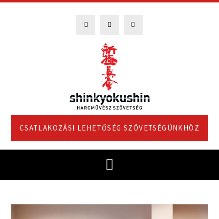
CSATLAKOZÁSI LEHETŐSÉG SZÖVETSÉGÜNKHÖZ