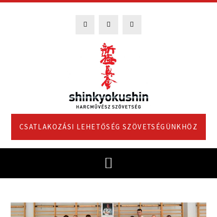
CSATLAKOZÁSI LEHETŐSÉG SZÖVETSÉGÜNKHÖZ