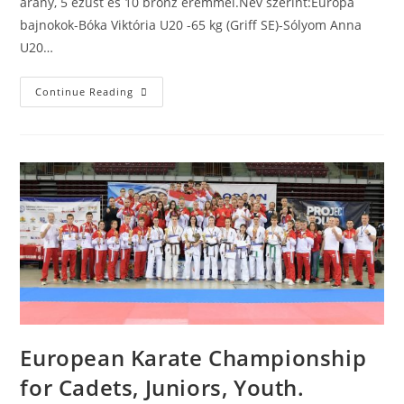
arany, 5 ezüst és 10 bronz éremmel.Név szerint:Európa
bajnokok-Bóka Viktória U20 -65 kg (Griff SE)-Sólyom Anna
U20…
Continue Reading
European Karate Championship
for Cadets, Juniors, Youth.