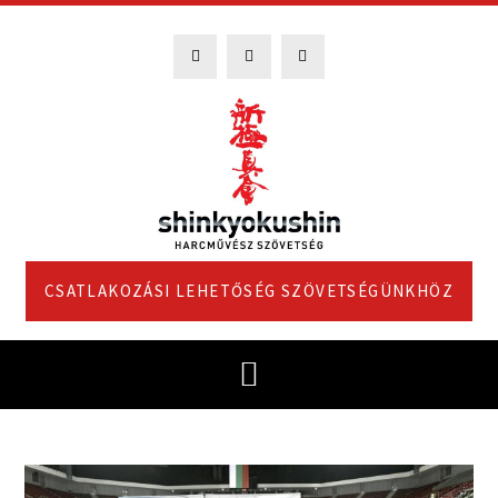
CSATLAKOZÁSI LEHETŐSÉG SZÖVETSÉGÜNKHÖZ