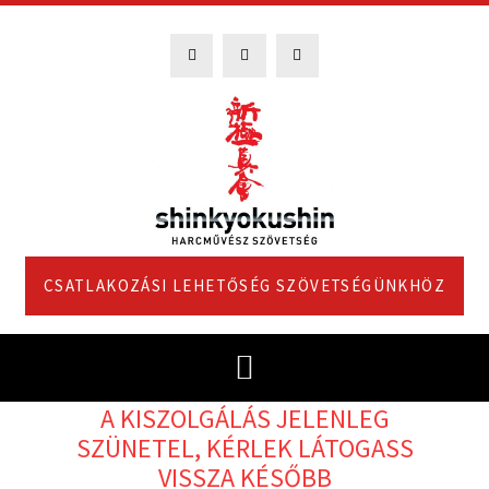
CSATLAKOZÁSI LEHETŐSÉG SZÖVETSÉGÜNKHÖZ
A KISZOLGÁLÁS JELENLEG
SZÜNETEL, KÉRLEK LÁTOGASS
VISSZA KÉSŐBB