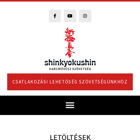
CSATLAKOZÁSI LEHETŐSÉG SZÖVETSÉGÜNKHÖZ
LETÖLTÉSEK