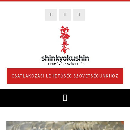
CSATLAKOZÁSI LEHETŐSÉG SZÖVETSÉGÜNKHÖZ