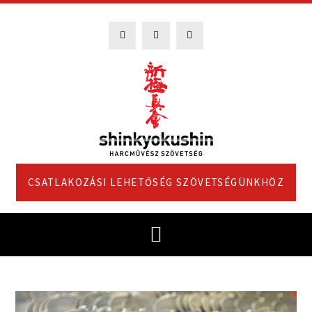
CSATLAKOZÁSI LEHETŐSÉG SZÖVETSÉGÜNKHÖZ